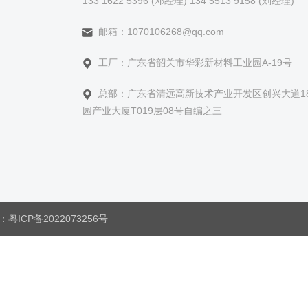
133 1622 5396 (邓经理) 134 5513 9158 (刘经理)
邮箱：1070106268@qq.com
工厂：广东省韶关市华彩新材料工业园A-19号
总部：广东省清远高新技术产业开发区创兴大道1
园产业大厦T019层08号自编之三
号：
粤ICP备2022073256号