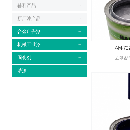
辅料产品
原厂漆产品
合金广告漆
机械工业漆
AM-72
固化剂
立即咨
清漆