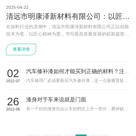
2025-04-22
清远市明康泽新材料有限公司：以匠心涂装未来，用品质连接世界
在涂料行业的浪潮中，清远市明康泽新材料有限公司正以创新
技术为笔，以匠心精神为墨，书写着高质量发展的崭新篇章。
作为一家专注于汽车修补漆、工业漆研发、生产与销售的国家
级高新技术企业，我们深耕涂料领域多年，致力于通过前沿科
查看详情
技与精益制造，为
02
汽车修补漆如何才能买到正确的材料？注意修补漆的颜色 “注意”
汽车修理厂必须要购买汽车修补漆，这一点毋庸置疑，但是如何才能买到正确的材料？大多数企业都不明白这一点，这几年也有不少汽车修理厂在这方面吃亏。因为修补漆的质量不好，很有可能会遭到客户的投诉，对于企业的口碑也会造成十分严重的影响，想要购
2022-07
26
漆身对于车来说就是门面
有一个好的漆身也会让车的档次上升一部分，磨掉缺损部分的整面漆，再进行补漆。4s店补漆会磨掉整面。漆身对于车来说就是门面，有一个好的漆身也会让车的档次上升一部分，磨掉缺损部分的整面漆，再进行补漆。4s店补漆会磨掉整面。漆身对于车来说就是门面，有
2022-06